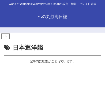
World of Warships(WoWs)やSteelOceanの設定、情報、プレイ日誌等
への丸航海日誌
PR
日本巡洋艦
記事内に広告が含まれています。