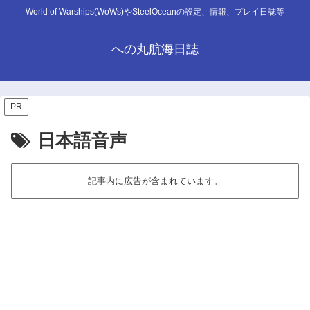
World of Warships(WoWs)やSteelOceanの設定、情報、プレイ日誌等
への丸航海日誌
PR
日本語音声
記事内に広告が含まれています。