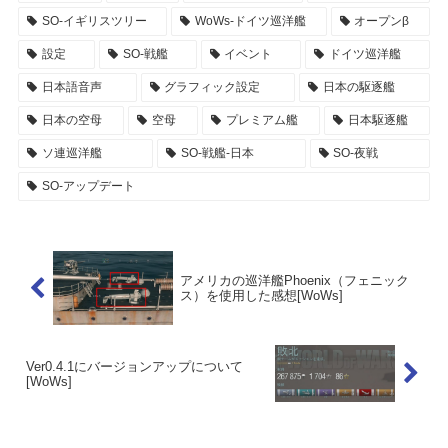
SO-イギリスツリー
WoWs-ドイツ巡洋艦
オープンβ
設定
SO-戦艦
イベント
ドイツ巡洋艦
日本語音声
グラフィック設定
日本の駆逐艦
日本の空母
空母
プレミアム艦
日本駆逐艦
ソ連巡洋艦
SO-戦艦-日本
SO-夜戦
SO-アップデート
アメリカの巡洋艦Phoenix（フェニック
ス）を使用した感想[WoWs]
Ver0.4.1にバージョンアップについて
[WoWs]