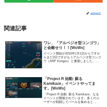
wows1
関連記事
ワレ、「アルペジオ型コンゴウ」
WoWs
と会敵せり！！[WoWs]
イベント開始が2016年1月1日からですか
らまだ3日ですがもうアルペジオ型コンゴ
ウ（ARP Kongou）と遭遇しました。マ
ッチングのリストに変なアイコンが付い
ているので「なにかな？」と思ったら艦
名の頭にARPとついていたので「アルペ
ジオか...
「Project R 始動: 蘇る
WoWs
Kamikaze」イベントやってま
す。[WoWs]
「Project R 始動: 蘇る Kamikaze」なる
イベントが開催されています。多くのユ
ーザーが戦闘してパールを集めると
kamikazeが復元されてもらえるという仕