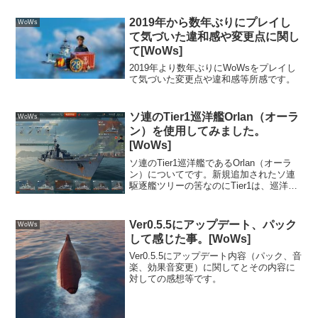
組みのようです。パールが貰えるミッシ
ョン内容は、こんな感じ。今更Tie...
2019年から数年ぶりにプレイし
WoWs
て気づいた違和感や変更点に関し
て[WoWs]
2019年より数年ぶりにWoWsをプレイし
て気づいた変更点や違和感等所感です。
ソ連のTier1巡洋艦Orlan（オーラ
WoWs
ン）を使用してみました。
[WoWs]
ソ連のTier1巡洋艦であるOrlan（オーラ
ン）についてです。新規追加されたソ連
駆逐艦ツリーの筈なのにTier1は、巡洋艦
になっています。その当たりは、Tier1だ
からどこの国の初期無料配布艦は、それ
ほど性能差がないようにという配慮なの
Ver0.5.5にアップデート、パック
WoWs
で...
して感じた事。[WoWs]
Ver0.5.5にアップデート内容（パック、音
楽、効果音変更）に関してとその内容に
対しての感想等です。