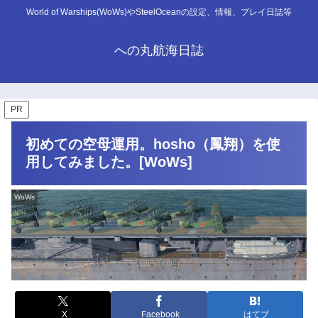
World of Warships(WoWs)やSteelOceanの設定、情報、プレイ日誌等
への丸航海日誌
PR
初めての空母運用。hosho（鳳翔）を使
用してみました。[WoWs]
WoWs
X
Facebook
はてブ