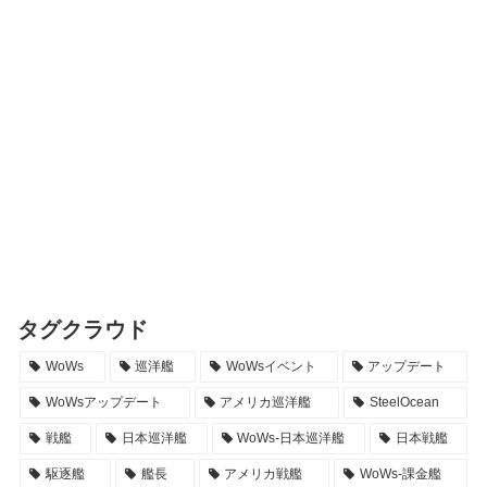
タグクラウド
WoWs
巡洋艦
WoWsイベント
アップデート
WoWsアップデート
アメリカ巡洋艦
SteelOcean
戦艦
日本巡洋艦
WoWs-日本巡洋艦
日本戦艦
駆逐艦
艦長
アメリカ戦艦
WoWs-課金艦