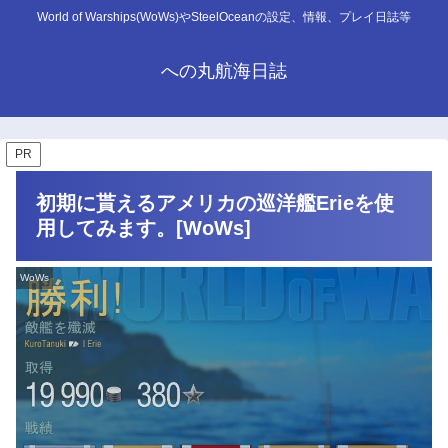
World of Warships(WoWs)やSteelOceanの設定、情報、プレイ日誌等
への丸航海日誌
PR
初期に貰えるアメリカの巡洋艦Erieを使
用してみます。[WoWs]
WoWs