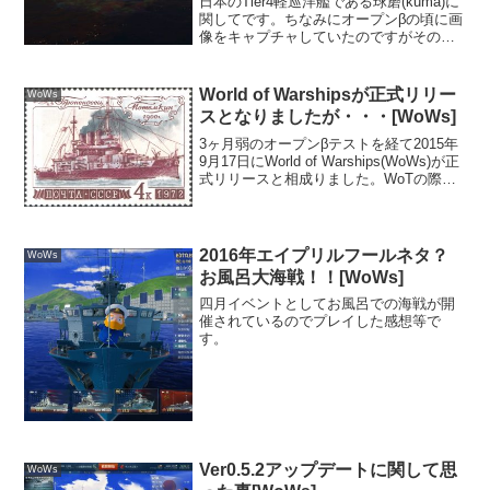
日本のTier4軽巡洋艦である球磨(kuma)に
関してです。ちなみにオープンβの頃に画
像をキャプチャしていたのですがそのま
ま忘れていました。飛ばすのもかわいそ
うなので遡ってみます。この艦から水上
機が搭載されます。しかもなんと戦闘機
World of Warshipsが正式リリー
WoWs
です。巡洋...
スとなりましたが・・・[WoWs]
3ヶ月弱のオープンβテストを経て2015年
9月17日にWorld of Warships(WoWs)が正
式リリースと相成りました。WoTの際
は、結構色々と喫茶店やPCショップと提
携したイベントが有ったり公式サイトで
もアイテムの安売りやゲーム...
2016年エイプリルフールネタ？
WoWs
お風呂大海戦！！[WoWs]
四月イベントとしてお風呂での海戦が開
催されているのでプレイした感想等で
す。
Ver0.5.2アップデートに関して思
WoWs