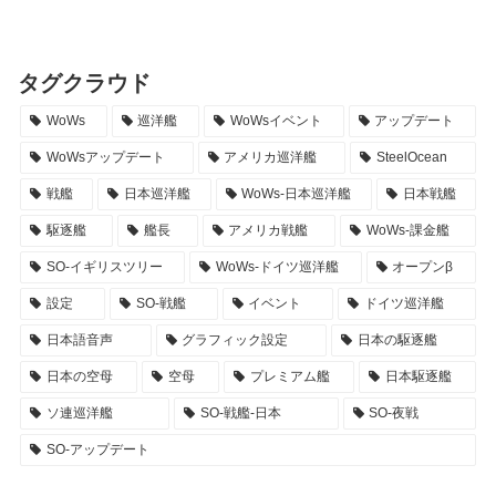
タグクラウド
WoWs
巡洋艦
WoWsイベント
アップデート
WoWsアップデート
アメリカ巡洋艦
SteelOcean
戦艦
日本巡洋艦
WoWs-日本巡洋艦
日本戦艦
駆逐艦
艦長
アメリカ戦艦
WoWs-課金艦
SO-イギリスツリー
WoWs-ドイツ巡洋艦
オープンβ
設定
SO-戦艦
イベント
ドイツ巡洋艦
日本語音声
グラフィック設定
日本の駆逐艦
日本の空母
空母
プレミアム艦
日本駆逐艦
ソ連巡洋艦
SO-戦艦-日本
SO-夜戦
SO-アップデート