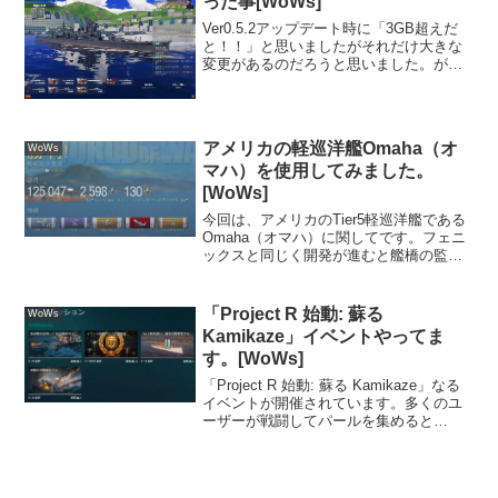
った事[WoWs]
Ver0.5.2アップデート時に「3GB超えだ
と！！」と思いましたがそれだけ大きな
変更があるのだろうと思いました。が、
ほとんどが港の所在地変更とアルペジオ
用なんだろうなと思うと少々多すぎな気
もします。だってアルペジオイベント
は、来年からとか...
アメリカの軽巡洋艦Omaha（オ
WoWs
マハ）を使用してみました。
[WoWs]
今回は、アメリカのTier5軽巡洋艦である
Omaha（オマハ）に関してです。フェニ
ックスと同じく開発が進むと艦橋の監視
塔が大きくなります。初期状態の艦体だ
と煙突周辺などは、ランニングやミニバ
スケ用なのかと思うくらい広々していま
「Project R 始動: 蘇る
WoWs
す。前後に１基...
Kamikaze」イベントやってま
す。[WoWs]
「Project R 始動: 蘇る Kamikaze」なる
イベントが開催されています。多くのユ
ーザーが戦闘してパールを集めると
kamikazeが復元されてもらえるという仕
組みのようです。パールが貰えるミッシ
ョン内容は、こんな感じ。今更Tie...