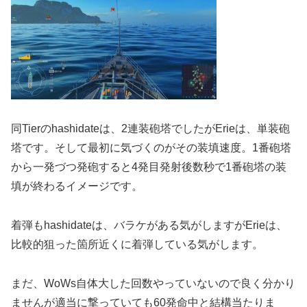
同Tierのhashidateは、2連装砲塔でしたがErieは、単装砲
塔です。そして最初に気づくのがその装填速度。1番砲塔
から一発づつ発砲すると4発目発射後数秒で1番砲塔の装
填が終わるイメージです。
着弾もhashidateは、バラケがある気がしますがErieは、
比較的狙った箇所近くに着弾している気がします。
まだ、WoWs自体大した回数やっていないので良く分かり
ませんが適当に撃っていても60発命中と結構当たりま