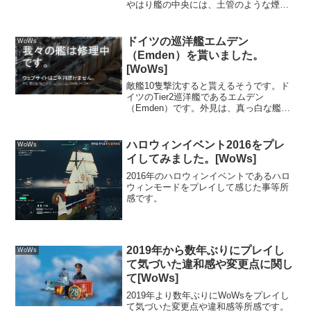
やはり艦の中央には、土管のような煙突
が3本立っています。そして前後の高いマ
スト。後方上から見ると随分とワイヤー
がたくさん張ってあるのが解ります。海
ドイツの巡洋艦エムデン
WoWs
鳥が止まっ...
（Emden）を貰いました。
[WoWs]
敵艦10隻撃沈すると貰えるそうです。ド
イツのTier2巡洋艦であるエムデン
（Emden）です。外見は、真っ白な艦体
で当時の西洋欧米の艦というイメージが
濃い型です。主砲もとりあえず空いてい
る箇所に詰めるだけ積んでみましたとい
ハロウィンイベント2016をプレ
WoWs
う感じです10.5...
イしてみました。[WoWs]
2016年のハロウィンイベントであるハロ
ウィンモードをプレイして感じた事等所
感です。
2019年から数年ぶりにプレイし
WoWs
て気づいた違和感や変更点に関し
て[WoWs]
2019年より数年ぶりにWoWsをプレイし
て気づいた変更点や違和感等所感です。