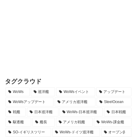
タグクラウド
WoWs
巡洋艦
WoWsイベント
アップデート
WoWsアップデート
アメリカ巡洋艦
SteelOcean
戦艦
日本巡洋艦
WoWs-日本巡洋艦
日本戦艦
駆逐艦
艦長
アメリカ戦艦
WoWs-課金艦
SO-イギリスツリー
WoWs-ドイツ巡洋艦
オープンβ