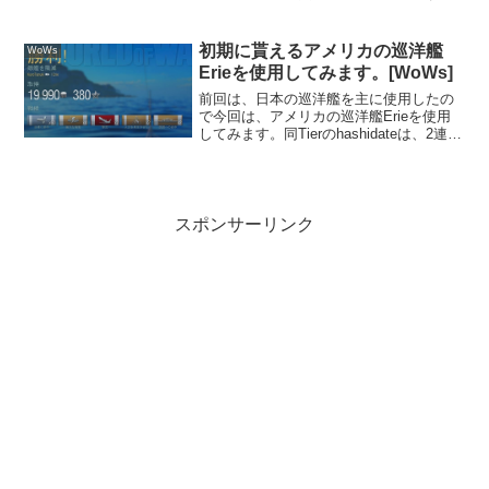
初期に貰えるアメリカの巡洋艦
WoWs
Erieを使用してみます。[WoWs]
前回は、日本の巡洋艦を主に使用したの
で今回は、アメリカの巡洋艦Erieを使用
してみます。同Tierのhashidateは、2連装
砲塔でしたがErieは、単装砲塔です。そ
して最初に気づくのがその装填速度。1番
砲塔から一発づつ発砲すると4発目発...
スポンサーリンク