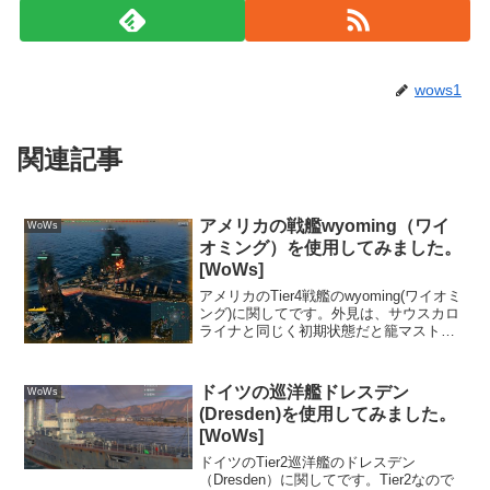
wows1
関連記事
アメリカの戦艦wyoming（ワイ
WoWs
オミング）を使用してみました。
[WoWs]
アメリカのTier4戦艦のwyoming(ワイオミ
ング)に関してです。外見は、サウスカロ
ライナと同じく初期状態だと籠マストで
す。開発すると籠マストは、撤去されて
サウスカロライナと同じ理由で建物らし
くなります。ただ、まだ、引田天功が大
ドイツの巡洋艦ドレスデン
WoWs
脱出しそ...
(Dresden)を使用してみました。
[WoWs]
ドイツのTier2巡洋艦のドレスデン
（Dresden）に関してです。Tier2なので