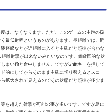
程度は、なくなります。ただ、このゲームの主砲の扱
なく最低射程というものがあります。長距離では、問
。駆逐艦などが近距離に入ると主砲だと照準が合わな
0距離射撃が出来ないみたいなのです。俯瞰図的な状
まい殆ど命中しません。ですがShiftキーを押して
ード的にしてからそのまま主砲に切り替えるとスコー
から拡大されて見えるのでその状態だと照準が多少ま
丘等を超えた射撃が可能の事が多いです。ですが島に