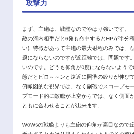
攻撃力
まず、主砲は、戦艦なのでやはり強いです。
敵の河内相手だと6発も命中するとHPが半分
いに特徴があって主砲の最大射程のみでは、
題にならないのですが近距離では、問題です
いのです。どうも仰角が0度にならないようで
態だとビロ～～ンと遠近に照準の絞りが伸びてし
俯瞰図的な視界では、なく副砲でスコープモ
プモード的に敵艦が上空からでは、なく側面
ともに合わせることが出来ます。
WoWsの戦艦よりも主砲の仰角が高目なので