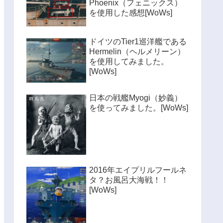
Phoenix（フェニックス）
を使用した感想[WoWs]
ドイツのTier1巡洋艦である
Hermelin（ヘルメリーン）
を使用してみました。
[WoWs]
日本の戦艦Myogi（妙義）
を使ってみました。[WoWs]
2016年エイプリルフールネ
タ？お風呂大海戦！！
[WoWs]