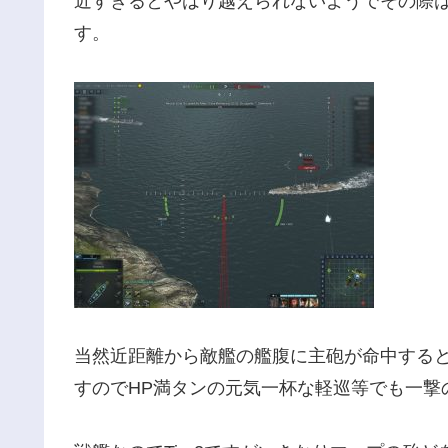
近すぎるとやはり越えられないようでその際
す。
当然近距離から敵艦の艦腹に主砲が命中する
すのでHP満タンの元気一杯な軽巡等でも一撃