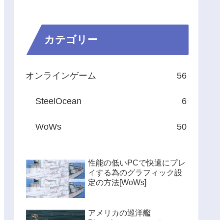
カテゴリー
オンラインゲーム
56
SteelOcean
6
WoWs
50
性能の低いPCで快適にプレ
イする為のグラフィック設
定の方法[WoWs]
アメリカの巡洋艦