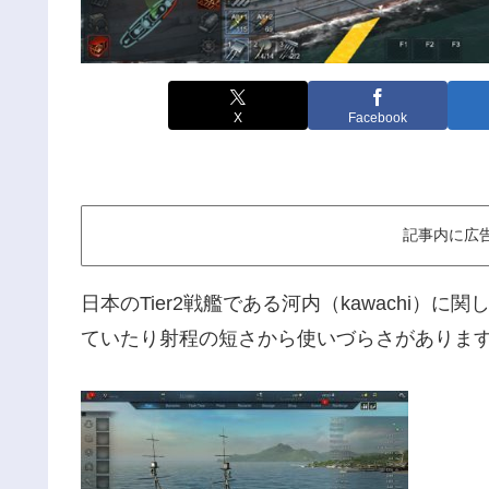
X
Facebook
記事内に広
日本のTier2戦艦である河内（kawachi）
ていたり射程の短さから使いづらさがありますがS