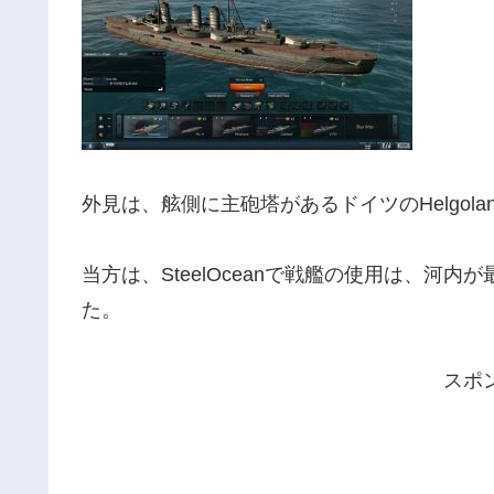
外見は、舷側に主砲塔があるドイツのHelgol
当方は、SteelOceanで戦艦の使用は、河
た。
スポ