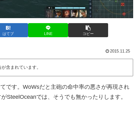
はてブ
LINE
コピー
2015.11.25
告が含まれています。
に関してです。WoWsだと主砲の命中率の悪さが再現され
teelOceanでは、そうでも無かったりします。