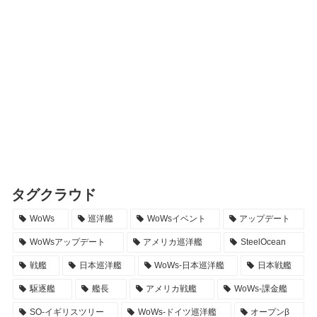
タグクラウド
WoWs
巡洋艦
WoWsイベント
アップデート
WoWsアップデート
アメリカ巡洋艦
SteelOcean
戦艦
日本巡洋艦
WoWs-日本巡洋艦
日本戦艦
駆逐艦
艦長
アメリカ戦艦
WoWs-課金艦
SO-イギリスツリー
WoWs-ドイツ巡洋艦
オープンβ