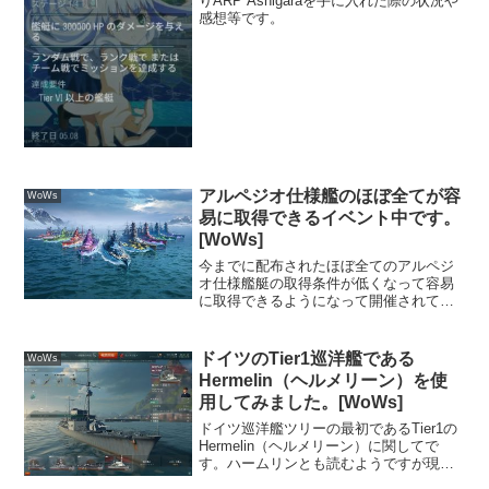
りARP Ashigaraを手に入れた際の状況や
感想等です。
アルペジオ仕様艦のほぼ全てが容
WoWs
易に取得できるイベント中です。
[WoWs]
今までに配布されたほぼ全てのアルペジ
オ仕様艦艇の取得条件が低くなって容易
に取得できるようになって開催されてい
るのでその内容に関してです。
ドイツのTier1巡洋艦である
WoWs
Hermelin（ヘルメリーン）を使
用してみました。[WoWs]
ドイツ巡洋艦ツリーの最初であるTier1の
Hermelin（ヘルメリーン）に関してで
す。ハームリンとも読むようですが現ド
イツ連邦の同名艦がヘルメリーンなので