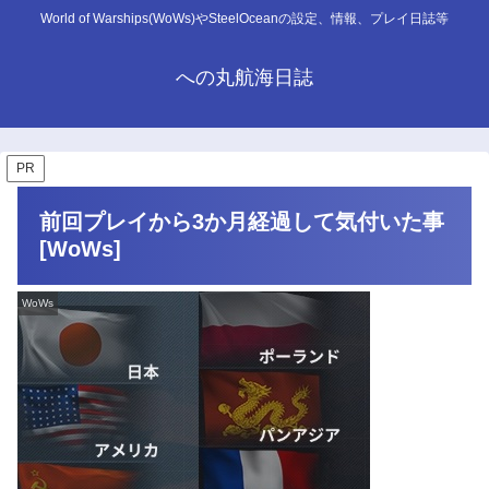
World of Warships(WoWs)やSteelOceanの設定、情報、プレイ日誌等
への丸航海日誌
PR
前回プレイから3か月経過して気付いた事
[WoWs]
WoWs