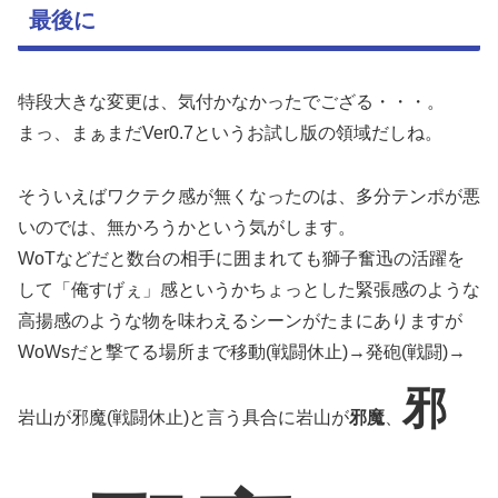
最後に
特段大きな変更は、気付かなかったでござる・・・。
まっ、まぁまだVer0.7というお試し版の領域だしね。
そういえばワクテク感が無くなったのは、多分テンポが悪
いのでは、無かろうかという気がします。
WoTなどだと数台の相手に囲まれても獅子奮迅の活躍を
して「俺すげぇ」感というかちょっとした緊張感のような
高揚感のような物を味わえるシーンがたまにありますが
WoWsだと撃てる場所まで移動(戦闘休止)→発砲(戦闘)→
邪
岩山が邪魔(戦闘休止)と言う具合に岩山が
邪魔
、