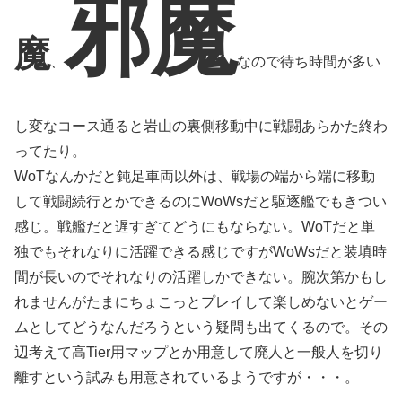
邪魔
魔
、
なので待ち時間が多い
し変なコース通ると岩山の裏側移動中に戦闘あらかた終わ
ってたり。
WoTなんかだと鈍足車両以外は、戦場の端から端に移動
して戦闘続行とかできるのにWoWsだと駆逐艦でもきつい
感じ。戦艦だと遅すぎてどうにもならない。WoTだと単
独でもそれなりに活躍できる感じですがWoWsだと装填時
間が長いのでそれなりの活躍しかできない。腕次第かもし
れませんがたまにちょこっとプレイして楽しめないとゲー
ムとしてどうなんだろうという疑問も出てくるので。その
辺考えて高Tier用マップとか用意して廃人と一般人を切り
離すという試みも用意されているようですが・・・。