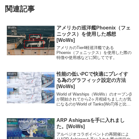
関連記事
アメリカの巡洋艦Phoenix（フェ
WoWs
ニックス）を使用した感想
[WoWs]
アメリカのTier4軽巡洋艦である
Phoenix（フェニックス）を使用した際の
特徴や使用感などに関してです。
性能の低いPCで快適にプレイす
WoWs
る為のグラフィック設定の方法
[WoWs]
World of Warships（WoWs）のオープンβ
が開始されてから2ヶ月程経ちましたが気
になるのがWorld of Tanks(WoT)等と比べ
て読み込みが重めという点です。戦闘中
は、特にそれ程気になる事は、無い気も
しますがWoTと...
ARP Ashigaraを手に入れまし
WoWs
た。[WoWs]
アルペジオコラボイベントの再開催によ