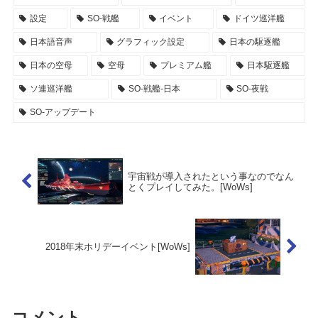
設定
SO-戦艦
イベント
ドイツ巡洋艦
日本語音声
グラフィック設定
日本の駆逐艦
日本の空母
空母
プレミアム艦
日本駆逐艦
ソ連巡洋艦
SO-戦艦-日本
SO-夜戦
SO-アップデート
宇宙戦が導入されたという事なのでなん
とくプレイしてみた。[WoWs]
2018年末ホリデーイベント[WoWs]
コメント