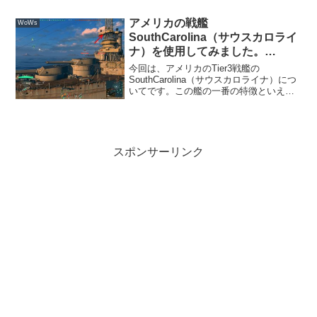
ヘルメリーンなのでしょう。外見は、他
の国の巡洋艦が商船のように見える形が
アメリカの戦艦
WoWs
多い中いかに...
SouthCarolina（サウスカロライ
ナ）を使用してみました。
[WoWs]
今回は、アメリカのTier3戦艦の
SouthCarolina（サウスカロライナ）につ
いてです。この艦の一番の特徴といえば
そう、その前後にある通天閣のようなマ
ストです。 当時の他の艦艇は、1本柱か3
本柱が多い中、格子状の檻のような構造
で見張り...
スポンサーリンク